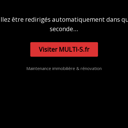
allez être redirigés automatiquement dans q
seconde...
Visiter MULTI-S.fr
Maintenance immobilière & rénovation
Rembati.fr
© 2024 – Tous droits réservé.
54 Rue Georges Bernanos, 67200 Strasbourg