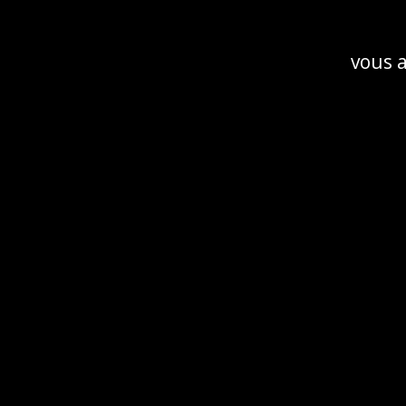
E-mail de facturation
vous 
SUIVRE