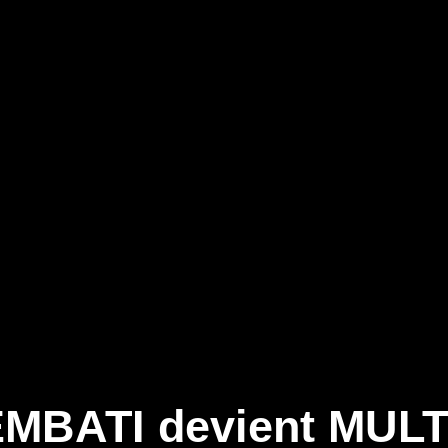
06 51 46 04 46 - de 9h à 21h - 7j/7
EIL
NOS SERVICES
QUI SOMMES-NOUS
CONTACT / 
MMANDE
de commande dans la boite ci-dessous et cliquer le bouton « Suivre »
MBATI devient MULT