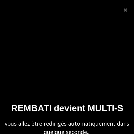
REMBATI
deviens
MULTI-S
vous allez être redirigés automatiquement
dans 1 seconde…
Nous utilisons des cookies pour vous garantir la meilleure
expérience sur notre site web. Si vous continuez à utiliser
ce site, nous supposerons que vous en êtes satisfait.
Politique de confidentialité
OK
Politique de confidentialité
REMBATI devient MULTI-S
vous allez être redirigés automatiquement dans
quelque seconde...